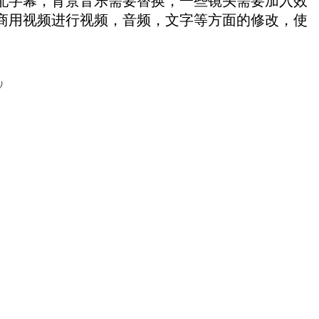
配字幕，背景音乐需要替换，一些镜头需要加入效
商用视频进行视频，音频，文字等方面的修改，使
）