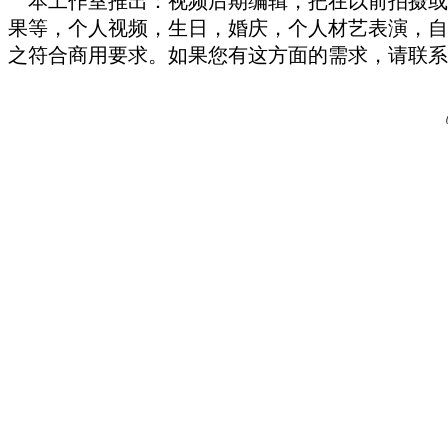
本工作室推出：视频后期编辑，把在以前拍摄或
果等，个人视频，生日，婚庆，个人材艺表演，自
之符合商用要求。如果您有这方面的需求，请联系