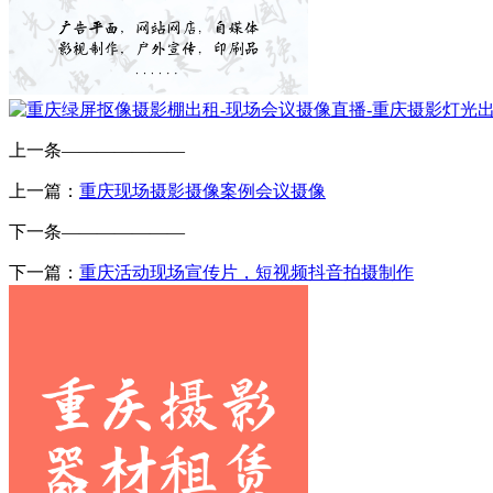
上一条
———————
上一篇：
重庆现场摄影摄像案例会议摄像
下一条
———————
下一篇：
重庆活动现场宣传片，短视频抖音拍摄制作