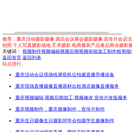
--------////////////////////////////////////////////////////////////////////////////////---------
推荐：重庆活动摄影摄像 酒店会议展会摄影摄像 宣传片会议活
拍照 个人写真摄影场地 艺术摄影 电商服装产品食品商业摄影
关键词：
视频制作
视频编辑
视频后期
视频前辑
加工制作
粗剪细
返回首页
返回列表
站点排行
重庆活动会议现场投屏双机位拍摄直播导播设备
重庆现场直播摄像直播器材出租酒店摄像直播服务
重庆视频编辑,视频后期加工,视频修改,宣传片改版服务
重庆视频制作，重庆摄像制作，宣传片制作
重庆生日摄像生日摄影同学会拍摄学生摄像制作