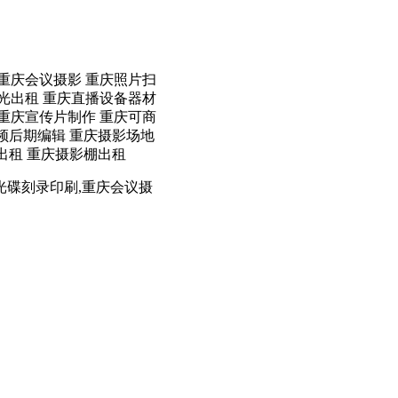
 重庆会议摄影 重庆照片扫
灯光出租 重庆直播设备器材
 重庆宣传片制作 重庆可商
频后期编辑 重庆摄影场地
出租 重庆摄影棚出租