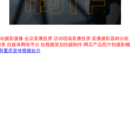
动摄影摄像 会议直播投屏 活动现场直播投屏 直播摄影器材出租
服务 自媒体网络平台 短视频策划拍摄制作 网店产品照片拍摄影
剪
重庆宣传
视频短片