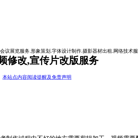
.会议展览服务.形象策划.字体设计制作.摄影器材出租.网络技术
频修改,宣传片改版服务
|
本站点内容阅读提醒及免责声明