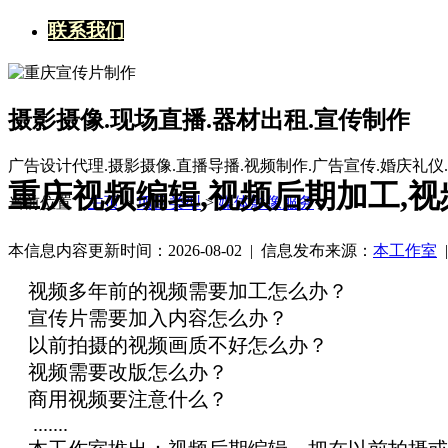
联系我们
摄影摄像.现场直播.器材出租.宣传制作
广告设计代理.摄影摄像.直播导播.视频制作.广告宣传.婚庆礼仪
重庆视频编辑,视频后期加工,视
当前位置：
主页
>
项目类型
>
媒体影像服务
>
本信息内容更新时间：2026-08-02 |
信息发布来源：
本工作室
视频多年前的视频需要加工怎么办？
宣传片需要加入内容怎么办？
以前拍摄的视频画质不好怎么办？
视频需要改版怎么办？
商用视频要注意什么？
.......