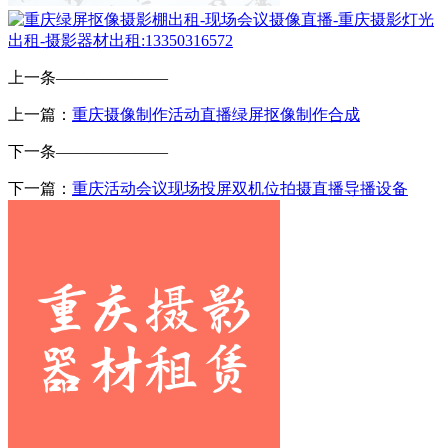
上一条
———————
上一篇：
重庆摄像制作活动直播绿屏抠像制作合成
下一条
———————
下一篇：
重庆活动会议现场投屏双机位拍摄直播导播设备