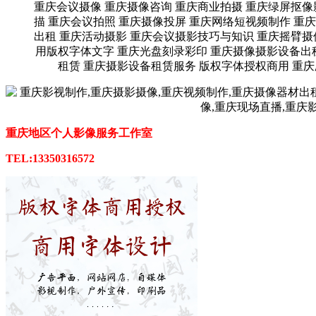
重庆会议摄像 重庆摄像咨询 重庆商业拍摄 重庆绿屏抠像
描 重庆会议拍照 重庆摄像投屏 重庆网络短视频制作 重
出租 重庆活动摄影 重庆会议摄影技巧与知识 重庆摇臂摄
用版权字体文字 重庆光盘刻录彩印 重庆摄像摄影设备出
租赁 重庆摄影设备租赁服务 版权字体授权商用 重
重庆地区个人影像服务工作室
TEL:13350316572