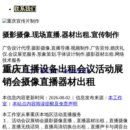
联系我们
摄影摄像.现场直播.器材出租.宣传制作
广告设计代理.摄影摄像.直播导播.视频制作.广告宣传.婚庆礼
仪.会议展览服务.形象策划.字体设计制作.摄影器材出租.网络
技术服务
重庆直播设备出租会议活动展
当前位置：
主页
>
项目类型
>
媒体影像服务
>
销会摄像直播器材出租
本信息内容更新时间：2026-08-02 |
信息发布来源：
本工作
室
|
本站点内容阅读提醒及免责声明
本
工作室
从事重庆本地区活动直播服务
１、活动会议展销会摄影摄像直播，直播器材出租，直播摄像
机，直播无线话筒，直播高清切换台出租，直播声卡与调音台