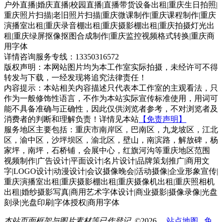
户外直播|婚庆直播|校园直播|直播带货设备出租|重庆生日拍照|
重庆照片扫描|老旧照片扫描|重庆微课制作|重庆课程制作|重庆
演播室出租|重庆录音棚出租|重庆摄影棚出租|重庆拍摄灯光出
租|重庆绿屏抠像抠图合成制作|重庆监控视频格式转换|重庆商
用字体
详情咨询服务专线：13350316572
版权声明：本网站图片均为本工作室实际拍摄，未经许可不得
转发与下载，一经发现将追究法律责任！
内容提示：本站相关内容描述只代表本工作室的主观看法，只
作为一般修饰性语言，不作为本站实际宣传标准使用，用词可
能不具备准确与正确性，因此仅供浏览者参考，不对浏览者及
消费者的判断和理解负责！详情见本站
【免责声明】
服务地区主要包括：重庆市南岸区，巴南区，九龙坡区，江北
区，渝中区，沙坪坝区，渝北区，壁山，南滨路，解放碑，杨
家坪，南坪，石桥铺，会展中心，红旗河沟等重庆地区范围
视频制作|广告设计|平面设计|名片设计|品牌策划推广|商用文
字|LOGO设计|动漫设计|会议摄像晚会|活动摄像|企业形象宣传|
重庆演播室出租|重庆摄影棚出租|重庆摄像机出租|重庆照相机
出租|婚纱摄影写真|商用艺术字体设计|商业摄影|摄像录像|光盘
刻录|光盘印刷|字体授权|商用字体
本站页面框架与图片素材等已作登记
©2026
站点地图
免