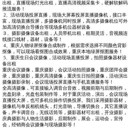
出租，直播现场灯光出租，直播高清视频采集卡，硬解软解码
推流服务！
2、活动现场投屏直播，现场大屏幕投屏直播摄像机，接口丰
富，现场直播投屏，多摄像机同时投屏，高清多摄像机位可外
加高清切换台导播台等现场多机位器材设备
３、摄影摄像设备出租，人员带机出租，租期灵活，音视频连
线接口线材，器材，设备等！
4、重庆人物绿屏抠像合成制作，根据需求选择不同颜色背影
抠像，可以现场看抠图合成效果，重庆本地绿屏抠图服务！
5
、
重庆生日会议摄像，活动现场直播投屏，拍照摄像器材设
备出租
重庆会议摄像，重庆摄影，会议活动拍照摄像，重庆团拜‌‌会摄
录，重庆摄影，重庆高清摄像，重庆生日拍照摄像，活动演出
摄像摄影录制，会议现场投屏直播与手机直播服务等！
全高清摄像，可直接输入调音台音效，视频前期与后期制作，
光盘刻录，光盘包装制作等，对于重庆活动，演出，会议现场
直播投大屏，也可多机位操作切换投屏。我们采用摄影器材，
摄像机与单反相机镜头，灯光音响，导播切换台，其它直播设
备，声卡调音台，无线话筒等，摄影器材可出租，开业摄影，
庆典摄影与人物生活摄影，后期制作，展会，运动会，宣传
会，经销商会议摄像与现场摄影等！