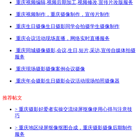
重庆视频编辑,视频后期加工,视频修改,宣传片改版服务
重庆视频制作，重庆摄像制作，宣传片制作
重庆生日摄像生日摄影同学会拍摄学生摄像制作
重庆会议活动现场直播，网络实时直播服务
重庆同城摄像摄影,会议,生日,短片,采访,宣传自媒体拍摄
服务
重庆现场摄影摄像案例会议摄像
重庆年会摄影生日摄影会议活动现场拍照摄像器
推荐帖文
>
重庆摄影好爱者实操交流绿屏抠像使用心得与注意技
巧
>
重庆地区绿屏抠像抠图合成，重庆摄影摄像后期制作
服务