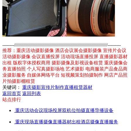
--------////////////////////////////////////////////////////////////////////////////////---------
推荐：重庆活动摄影摄像 酒店会议展会摄影摄像 宣传片会议
活动摄影摄像 会议直播投屏 活动现场直播投屏 直播摄影器材
出租 版权字体授权商用 摄影摄像及影视设备租赁 重庆摄像会
务直播拍照 个人写真摄影场地 艺术摄影 电商服装产品食品商
业摄影服务 自媒体网络平台 短视频策划拍摄制作 网店产品照
片拍摄影棚租赁
关键词：
重庆摄影
宣传片制作
直播
租赁器材
返回首页
返回列表
站点排行
重庆活动会议现场投屏双机位拍摄直播导播设备
重庆现场直播摄像直播器材出租酒店摄像直播服务