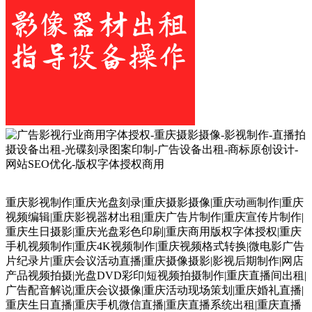
重庆影视制作|重庆光盘刻录|重庆摄影摄像|重庆动画制作|重庆
视频编辑|重庆影视器材出租|重庆广告片制作|重庆宣传片制作|
重庆生日摄影|重庆光盘彩色印刷|重庆商用版权字体授权|重庆
手机视频制作|重庆4K视频制作|重庆视频格式转换|微电影广告
片纪录片|重庆会议活动直播|重庆摄像摄影|影视后期制作|网店
产品视频拍摄|光盘DVD彩印|短视频拍摄制作|重庆直播间出租|
广告配音解说|重庆会议摄像|重庆活动现场策划|重庆婚礼直播|
重庆生日直播|重庆手机微信直播|重庆直播系统出租|重庆直播