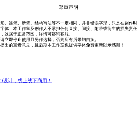
郑重声明
字形、连笔、断笔、结构写法等不一定相同，并非错误字形，只是在创作
本字体，本工作室及创作人不承担任何直接、间接、附带或衍生的损失责
没有，这属于正常范围，详情可咨询客服。
，请立即停止使用且另作选择，否则所有后果均自负。
中提出的宝贵意见，且后期本工作室也提供字体免费更新以示感谢！
GO设计，线上线下商用！