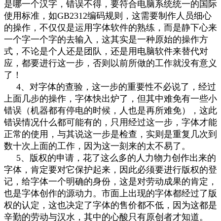
是哪一个汉字，错误不得，要符合电脑系统统一的国际
使用标准，如GB2312编码规则，这需要制作人员细心
的操作，不仅仅是运用字体软件的熟练，而是静下心来
一个字一个字的去输入，这其实是一种原始的操作方
式，不论是个人还是团队，还是用电脑软件来替代对
应，都要进行这一步，否则以前所做的工作就没有意义
了！
4、对字体的查验，这一步的重要性不必说了，经过
上面几步的操作，字体快出炉了，但其中难免有一些小
错误（机器都有停电的时候，人也是再所难免），这此
错误情况什么都可能有的，只用经过这一步，字体才能
正常的使用，与其说这一步是检查，实则是重复几次到
数十次上面的工作，因为这一刻来的太不易了。
5、版权的申请，花了这么多的人力物力创作出来的
字体，肯定要对它保护起来，因此必须要进行版权的登
记，给字体一个明确的身份，这是对劳动成果的肯定，
也是字体创作的源动力。市面上出现的字体都经过了版
权的认定，这也决定了字体的售价都不低，因为这都是
辛勤的劳动与汉水，其中的心酸只有原创者才知道。