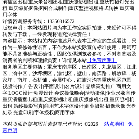
演播室出租|重庆录音棚出租|重庆摄影棚出租|重庆拍摄灯光出
租|重庆绿屏抠像抠图合成制作|重庆监控视频格式转换|重庆商
用字体
详情咨询服务专线：13350316572
版权声明：本网站图片均为本工作室实际拍摄，未经许可不得
转发与下载，一经发现将追究法律责任！
内容提示：本站相关内容描述只代表本工作室的主观看法，只
作为一般修饰性语言，不作为本站实际宣传标准使用，用词可
能不具备准确与正确性，因此仅供浏览者参考，不对浏览者及
消费者的判断和理解负责！详情见本站
【免责声明】
服务地区主要包括：重庆市南岸区，巴南区，九龙坡区，江北
区，渝中区，沙坪坝区，渝北区，壁山，南滨路，解放碑，杨
家坪，南坪，石桥铺，会展中心，红旗河沟等重庆地区范围
视频制作|广告设计|平面设计|名片设计|品牌策划推广|商用文
字|LOGO设计|动漫设计|会议摄像晚会|活动摄像|企业形象宣传|
重庆演播室出租|重庆摄影棚出租|重庆摄像机出租|重庆照相机
出租|婚纱摄影写真|商用艺术字体设计|商业摄影|摄像录像|光盘
刻录|光盘印刷|字体授权|商用字体
本站页面框架与图片素材等已作登记
©2026
站点地图
免
责声明