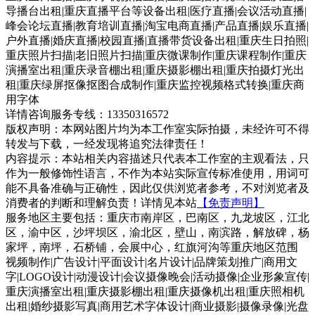
导播台出租|重庆直播平台等设备出租|医疗直播|会议活动直播|
峰会论坛直播|教育培训直播|淘宝电商直播|产品直播|娱乐直播|
户外直播|婚庆直播|校园直播|直播带货设备出租|重庆生日拍照|
重庆照片扫描|老旧照片扫描|重庆微课制作|重庆课程制作|重庆
演播室出租|重庆录音棚出租|重庆摄影棚出租|重庆拍摄灯光出
租|重庆绿屏抠像抠图合成制作|重庆监控视频格式转换|重庆商
用字体
详情咨询服务专线：13350316572
版权声明：本网站图片均为本工作室实际拍摄，未经许可不得
转发与下载，一经发现将追究法律责任！
内容提示：本站相关内容描述只代表本工作室的主观看法，只
作为一般修饰性语言，不作为本站实际宣传标准使用，用词可
能不具备准确与正确性，因此仅供浏览者参考，不对浏览者及
消费者的判断和理解负责！详情见本站
【免责声明】
服务地区主要包括：重庆市南岸区，巴南区，九龙坡区，江北
区，渝中区，沙坪坝区，渝北区，壁山，南滨路，解放碑，杨
家坪，南坪，石桥铺，会展中心，红旗河沟等重庆地区范围
视频制作|广告设计|平面设计|名片设计|品牌策划推广|商用文
字|LOGO设计|动漫设计|会议摄像晚会|活动摄像|企业形象宣传|
重庆演播室出租|重庆摄影棚出租|重庆摄像机出租|重庆照相机
出租|婚纱摄影写真|商用艺术字体设计|商业摄影|摄像录像|光盘