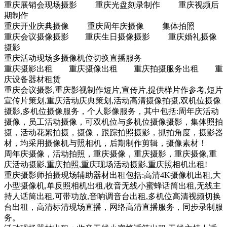
重庆展销会现场摄影 重庆光盘刻录制作 重庆视频后
期制作
重庆开业庆典摄像 重庆周年庆摄像 集体拍照
重庆会议摄像摄影 重庆生日摄像摄影 重庆婚礼摄像
摄影
重庆活动现场多摄像机位切换直播服务
重庆摄影出租 重庆摄像出租 重庆拍摄服务出租 重
庆设备器材租赁
重庆会议摄影,重庆影视制作短片,宣传片,提供样片作参考,短片
宣传片策划,重庆活动庆典策划,活动高清摄像拍摄,双机位摄像
摄影,多机位摄像服务，个人影像服务，其中包括:周年庆活动
摄像，员工活动摄像，可双机位与多机位摄像摄影，集体照拍
摄，活动花絮拍摄，摄像，跟踪拍照摄影，抓拍角度，摄影器
材，均采用摄像机与照相机，后期制作剪辑，摄像素材！
周年庆摄像，活动拍照，重庆摄像，重庆摄影，重庆摄像,重
庆活动摄影,重庆拍照,重庆现场活动摄影,重庆照相机出租!
重庆摄影师拍摄现场辅助器材出租包括:高清4K摄像机出租,大
小型摄像机,单反照相机出租,收音无线小蜜蜂话筒出租,无线主
持人话筒出租,可带功放,音响调音台出租,多机位高清视频切换
台出租，高清标清现场直播，网络高清直播服务，同步录制服
务。