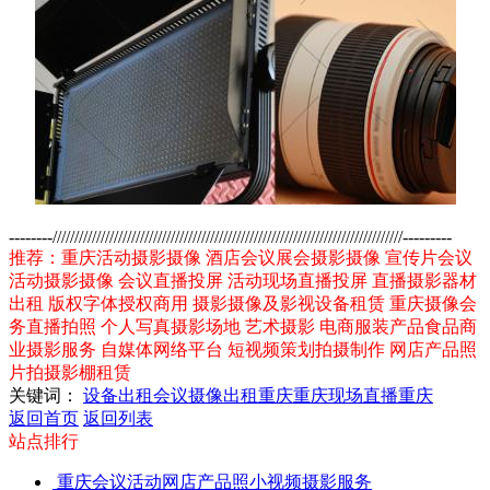
--------////////////////////////////////////////////////////////////////////////////////---------
推荐：重庆活动摄影摄像 酒店会议展会摄影摄像 宣传片会议
活动摄影摄像 会议直播投屏 活动现场直播投屏 直播摄影器材
出租 版权字体授权商用 摄影摄像及影视设备租赁 重庆摄像会
务直播拍照 个人写真摄影场地 艺术摄影 电商服装产品食品商
业摄影服务 自媒体网络平台 短视频策划拍摄制作 网店产品照
片拍摄影棚租赁
关键词：
设备出租
会议摄像
出租重庆
重庆现场
直播重庆
返回首页
返回列表
站点排行
重庆会议活动网店产品照小视频摄影服务