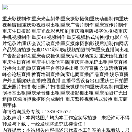
重庆影视制作|重庆光盘刻录|重庆摄影摄像|重庆动画制作|重庆
视频编辑|重庆影视器材出租|重庆广告片制作|重庆宣传片制作|
重庆生日摄影|重庆光盘彩色印刷|重庆商用版权字体授权|重庆
手机视频制作|重庆4K视频制作|重庆视频格式转换|微电影广告
片纪录片|重庆会议活动直播|重庆摄像摄影|影视后期制作|网店
产品视频拍摄|光盘DVD彩印|短视频拍摄制作|重庆直播间出租|
广告配音解说|重庆会议摄像|重庆活动现场策划|重庆婚礼直播|
重庆生日直播|重庆手机微信直播|重庆直播系统出租|重庆直播
导播台出租|重庆直播平台等设备出租|医疗直播|会议活动直播|
峰会论坛直播|教育培训直播|淘宝电商直播|产品直播|娱乐直播|
户外直播|婚庆直播|校园直播|直播带货设备出租|重庆生日拍照|
重庆照片扫描|老旧照片扫描|重庆微课制作|重庆课程制作|重庆
演播室出租|重庆录音棚出租|重庆摄影棚出租|重庆拍摄灯光出
租|重庆绿屏抠像抠图合成制作|重庆监控视频格式转换|重庆商
用字体
详情咨询服务专线：13350316572
版权声明：本网站图片均为本工作室实际拍摄，未经许可不得
转发与下载，一经发现将追究法律责任！
内容提示：本站相关内容描述只代表本工作室的主观看法，只