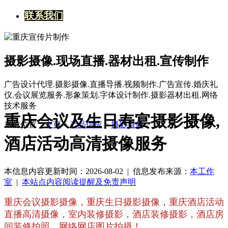
联系我们
摄影摄像.现场直播.器材出租.宣传制作
广告设计代理.摄影摄像.直播导播.视频制作.广告宣传.婚庆礼
仪.会议展览服务.形象策划.字体设计制作.摄影器材出租.网络
技术服务
重庆会议及生日寿宴摄影摄像,
当前位置：
主页
>
产品供应
>
摄影摄像
>
酒店活动高清摄像服务
本信息内容更新时间：2026-08-02 |
信息发布来源：
本工作
室
|
本站点内容阅读提醒及免责声明
重庆会议摄影摄像，重庆生日摄影摄像，重庆酒店活动
直播高清摄像，室内装修摄影，酒店装修摄影，酒店房
间装修拍照，网络网店图片拍摄！