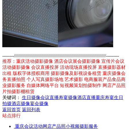
--------////////////////////////////////////////////////////////////////////////////////---------
推荐：重庆活动摄影摄像 酒店会议展会摄影摄像 宣传片会议
活动摄影摄像 会议直播投屏 活动现场直播投屏 直播摄影器材
出租 版权字体授权商用 摄影摄像及影视设备租赁 重庆摄像会
务直播拍照 个人写真摄影场地 艺术摄影 电商服装产品食品商
业摄影服务 自媒体网络平台 短视频策划拍摄制作 网店产品照
片拍摄影棚租赁
关键词：
生日摄像
会议直播
寿宴摄像
酒店直播
重庆寿宴
生日
拍摄
酒店摄像
宴会摄像
返回首页
返回列表
站点排行
重庆会议活动网店产品照小视频摄影服务