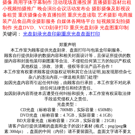
摄像 商用字体字幕制作 活动现场直播投屏 直播摄影器材出租
小视频拍摄推广 晚会演出会议活动发布会 摄影摄像及影视设
备租赁 重庆摄像会务直播拍照 重庆光盘读取 艺术摄影 电商服
装产品食品商业摄影服务 自媒体各网络平台 短视频策划拍摄
制作 光盘DVD、VCD刻录打印 重庆光盘刻录 光盘图案印制
关键词：
光盘刻录
光盘印刷
重庆光盘
盘面打印
郑重声明
本工作室为顾客提供光盘刻录、盘面打印与包装盒印刷服务。
顾客自行提供刻录的数据内容和相关封面设计等，且保证所提供的数
据内容和封面包装印刷图案等合法、不侵犯任何第三方的知识产权或
其他权益，涉政、涉黄、侵权等非法产品不合作！
本工作室有权要求顾客提供版权证明和其它合法证明,如发现那些杂七
杂八的违法内容,一律送相关部门处理!
如因光盘内容而引起任何纠纷，由顾客自行承担，本工作室不对此承
担任何法律责任和经济责任。
如因刻录内容而使本店遭受任何纠纷和损失，本工作室有权采取法律
手段追究侵权人之责任。
光盘类型：
CD光盘（标称容量：700MB，实际容量：650MB）
DVD光盘（标称容量：4.7GB，实际容量：4.1GB）
BD大容量光盘（标称容量：25GB，实际容量：21GB）
请客户自行提供清晰的盘面和盒子的设计素材 (格式：png/jpeg像
素:300dpi），盘面的中间（内径）请不要留圆孔。盘面文字请不要太