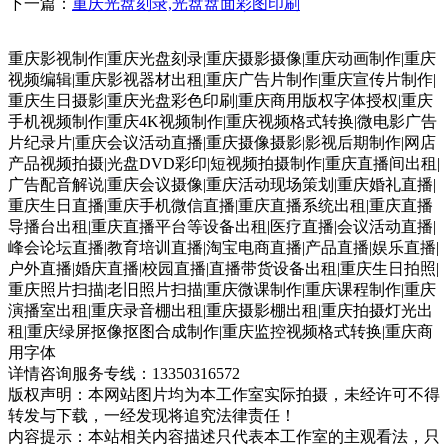
下一篇：
重庆光盘刻录,光盘盘面彩图印刷
重庆影视制作|重庆光盘刻录|重庆摄影摄像|重庆动画制作|重庆
视频编辑|重庆影视器材出租|重庆广告片制作|重庆宣传片制作|
重庆生日摄影|重庆光盘彩色印刷|重庆商用版权字体授权|重庆
手机视频制作|重庆4K视频制作|重庆视频格式转换|微电影广告
片纪录片|重庆会议活动直播|重庆摄像摄影|影视后期制作|网店
产品视频拍摄|光盘DVD彩印|短视频拍摄制作|重庆直播间出租|
广告配音解说|重庆会议摄像|重庆活动现场策划|重庆婚礼直播|
重庆生日直播|重庆手机微信直播|重庆直播系统出租|重庆直播
导播台出租|重庆直播平台等设备出租|医疗直播|会议活动直播|
峰会论坛直播|教育培训直播|淘宝电商直播|产品直播|娱乐直播|
户外直播|婚庆直播|校园直播|直播带货设备出租|重庆生日拍照|
重庆照片扫描|老旧照片扫描|重庆微课制作|重庆课程制作|重庆
演播室出租|重庆录音棚出租|重庆摄影棚出租|重庆拍摄灯光出
租|重庆绿屏抠像抠图合成制作|重庆监控视频格式转换|重庆商
用字体
详情咨询服务专线：13350316572
版权声明：本网站图片均为本工作室实际拍摄，未经许可不得
转发与下载，一经发现将追究法律责任！
内容提示：本站相关内容描述只代表本工作室的主观看法，只