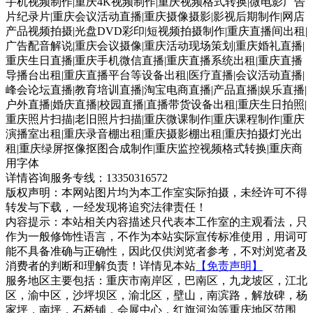
手机视频制作|重庆4K视频制作|重庆视频格式转换|微电影广告
片纪录片|重庆会议活动直播|重庆摄像摄影|影视后期制作|网店
产品视频拍摄|光盘DVD彩印|短视频拍摄制作|重庆直播间出租|
广告配音解说|重庆会议摄像|重庆活动现场策划|重庆婚礼直播|
重庆生日直播|重庆手机微信直播|重庆直播系统出租|重庆直播
导播台出租|重庆直播平台等设备出租|医疗直播|会议活动直播|
峰会论坛直播|教育培训直播|淘宝电商直播|产品直播|娱乐直播|
户外直播|婚庆直播|校园直播|直播带货设备出租|重庆生日拍照|
重庆照片扫描|老旧照片扫描|重庆微课制作|重庆课程制作|重庆
演播室出租|重庆录音棚出租|重庆摄影棚出租|重庆拍摄灯光出
租|重庆绿屏抠像抠图合成制作|重庆监控视频格式转换|重庆商
用字体
详情咨询服务专线：13350316572
版权声明：本网站图片均为本工作室实际拍摄，未经许可不得
转发与下载，一经发现将追究法律责任！
内容提示：本站相关内容描述只代表本工作室的主观看法，只
作为一般修饰性语言，不作为本站实际宣传标准使用，用词可
能不具备准确与正确性，因此仅供浏览者参考，不对浏览者及
消费者的判断和理解负责！详情见本站
【免责声明】
服务地区主要包括：重庆市南岸区，巴南区，九龙坡区，江北
区，渝中区，沙坪坝区，渝北区，壁山，南滨路，解放碑，杨
家坪，南坪，石桥铺，会展中心，红旗河沟等重庆地区范围