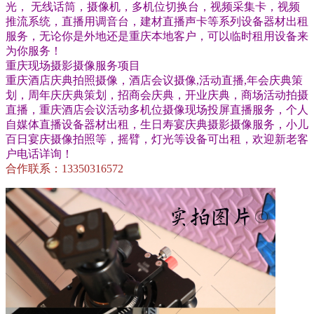
光， 无线话筒，摄像机，多机位切换台，视频采集卡，视频
推流
系统
，直播用调音台，建材直播声卡等系列设备器材出租
服务，无论你是外地还是重庆本地客户，可以临时租用设备来
为你服务！
重庆现场摄影摄像服务项目
重庆酒店庆典拍照摄像，酒店会议摄像,活动直播,年会庆典策
划，周年庆庆典策划，招商会庆典，开业庆典，商场活动拍摄
直播，重庆酒店会议活动多机位摄像现场投屏直播服务，个人
自媒体直播设备器材出租，生日寿宴庆典摄影摄像服务，小儿
百日宴庆摄像拍照等，摇臂，灯光等设备可出租，欢迎新老客
户电话详询！
合作联系：13350316572