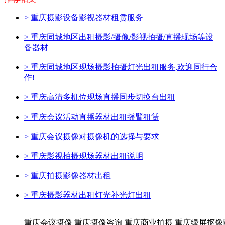
>
重庆摄影设备影视器材租赁服务
>
重庆同城地区出租摄影/摄像/影视拍摄/直播现场等设
备器材
>
重庆同城地区现场摄影拍摄灯光出租服务,欢迎同行合
作!
>
重庆高清多机位现场直播同步切换台出租
>
重庆会议活动直播器材出租摇臂租赁
>
重庆会议摄像对摄像机的选择与要求
>
重庆影视拍摄现场器材出租说明
>
重庆拍摄影像器材出租
>
重庆摄影器材出租灯光补光灯出租
重庆会议摄像 重庆摄像咨询 重庆商业拍摄 重庆绿屏抠像