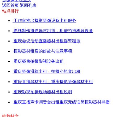
返回首页
返回列表
站点排行
工作室推出摄影摄像设备出租服务
影视制作摄影器材租赁，租借拍摄机器设备
重庆会议活动直播器材出租摇臂租赁
摄影器材租赁的好处与注意事项
重庆摄像拍摄影视设备出租
重庆摄像滑轨出租，拍摄小轨道出租
重庆直播器材出租，重庆摄影摄像器材出租
重庆影视拍摄现场器材出租说明
重庆直播声卡调音台出租重庆无线话筒摄影器材导播
推荐帖文