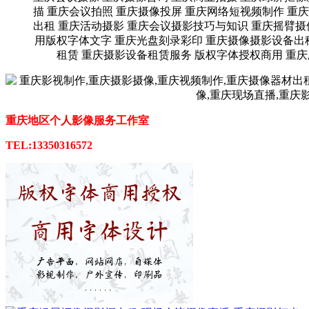
描 重庆会议拍照 重庆摄像投屏 重庆网络短视频制作 重
出租 重庆活动摄影 重庆会议摄影技巧与知识 重庆摇臂摄
用版权字体文字 重庆光盘刻录彩印 重庆摄像摄影设备出
租赁 重庆摄影设备租赁服务 版权字体授权商用 重
重庆地区个人影像服务工作室
TEL:13350316572