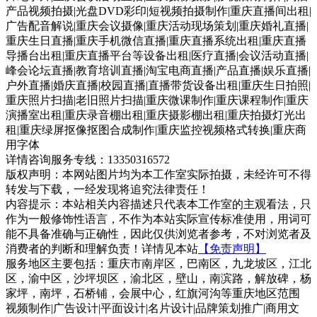
产品视频拍摄|光盘DVD彩印|短视频拍摄制作|重庆直播间出租|
广告配音解说|重庆会议摄像|重庆活动现场策划|重庆婚礼直播|
重庆生日直播|重庆手机微信直播|重庆直播系统出租|重庆直播
导播台出租|重庆直播平台等设备出租|医疗直播|会议活动直播|
峰会论坛直播|教育培训直播|淘宝电商直播|产品直播|娱乐直播|
户外直播|婚庆直播|校园直播|直播带货设备出租|重庆生日拍照|
重庆照片扫描|老旧照片扫描|重庆微课制作|重庆课程制作|重庆
演播室出租|重庆录音棚出租|重庆摄影棚出租|重庆拍摄灯光出
租|重庆绿屏抠像抠图合成制作|重庆监控视频格式转换|重庆商
用字体
详情咨询服务专线：13350316572
版权声明：本网站图片均为本工作室实际拍摄，未经许可不得
转发与下载，一经发现将追究法律责任！
内容提示：本站相关内容描述只代表本工作室的主观看法，只
作为一般修饰性语言，不作为本站实际宣传标准使用，用词可
能不具备准确与正确性，因此仅供浏览者参考，不对浏览者及
消费者的判断和理解负责！详情见本站
【免责声明】
服务地区主要包括：重庆市南岸区，巴南区，九龙坡区，江北
区，渝中区，沙坪坝区，渝北区，壁山，南滨路，解放碑，杨
家坪，南坪，石桥铺，会展中心，红旗河沟等重庆地区范围
视频制作|广告设计|平面设计|名片设计|品牌策划推广|商用文