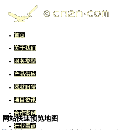
首页
关于我们
服务类型
产品供应
器材租赁
项目资讯
合作案例
网站快速预览地图
行业看点