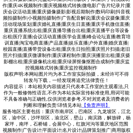
作|重庆4K视频制作|重庆视频格式转换|微电影广告片纪录片|重
庆会议活动直播|重庆摄像摄影|影视后期制作|数码印刷|抖音视
频拍摄制作|小视频拍摄制作|广告配音解说|重庆会议摄像|重庆
活动现场策划|重庆婚礼直播|重庆生日直播|重庆手机微信直播|
重庆直播系统出租|重庆直播导播台出租|重庆直播平台等设备
出租|医疗直播|会议活动直播|医学会直播|峰会论坛直播|教育培
训直播|淘宝电商直播|产品直播|娱乐直播|户外直播|婚庆直播|
校园直播|直播带货设备出租|重庆生日拍照|重庆照片扫描|老旧
照片扫描|重庆微课制作|重庆课程制作|重庆演播室出租|重庆摄
影棚出租|重庆摄像机出租|重庆绿屏抠像抠图合成制作|重庆监
控视频格式转换|重庆监控视频制作
版权声明:本网站图片均为本工作室实际拍摄，未经许可不得
转发与下载，一经发现将追究法律责任！
内容提示：本站相关内容描述只代表本工作室的主观看法,只
作为一般修饰性语言,不作为本站实际宣传标准使用,用词可能
不具备准确与正确性,仅供浏览者参考,不对浏览者及消费者的
判断和理解负责!详情见本站
【免责声明】
服务地区主要包括：重庆市南岸区，巴南区，九龙坡区，江北
区，渝中区，沙坪坝区，渝北区，壁山，南滨路，解放碑，杨
家坪，南坪，石桥铺，会展中心，红旗河沟等重庆地区范围
视频制作|广告设计|平面设计|名片设计|品牌策划推广|商用版权