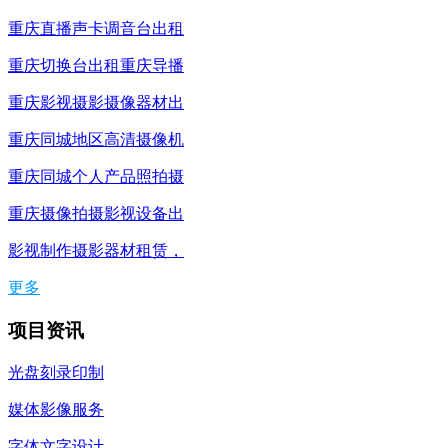
重庆直播声卡调音台出租
重庆切换台出租重庆导播
重庆影视摄影摄像器材出
重庆同城地区高清摄像机
重庆同城个人产品照拍摄
重庆摄像拍摄影视设备出
影视制作摄影器材租赁，
更多
项目资讯
光盘刻录印制
媒体影像服务
字体文字设计