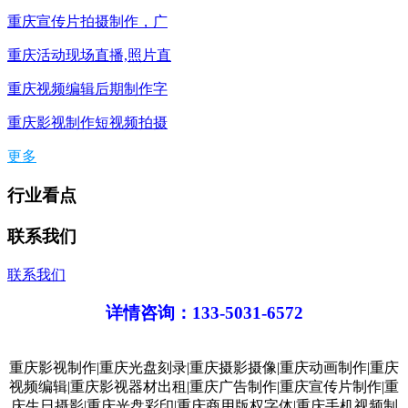
重庆宣传片拍摄制作，广
重庆活动现场直播,照片直
重庆视频编辑后期制作字
重庆影视制作短视频拍摄
更多
行业看点
联系我们
联系我们
详情咨询：133-5031-6572
重庆影视制作|重庆光盘刻录|重庆摄影摄像|重庆动画制作|重庆
视频编辑|重庆影视器材出租|重庆广告制作|重庆宣传片制作|重
庆生日摄影|重庆光盘彩印|重庆商用版权字体|重庆手机视频制