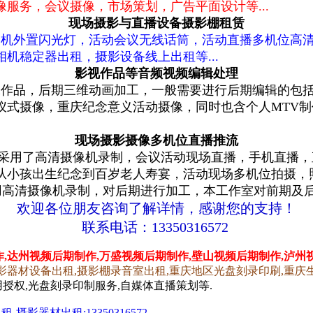
服务，会议摄像，市场策划，广告平面设计等...
现场摄影与直播设备摄影棚租赁
机外置闪光灯，活动会议无线话筒，活动直播多机位高清
机稳定器出租，摄影设备线上出租等...
影视作品等音频视频编辑处理
作品，
后期三维动画加工，一般需要进行后期编辑的
包
仪式摄像，重庆纪念意义活动摄像，同时也含个人MTV
现场摄影摄像多机位直播推流
采用了高清摄像机录制，
会议活动现场直播，手机直播，
从小孩出生纪念到百岁老人寿宴，活动现场多机位拍摄，
用高清摄像机录制，对后期进行加工，
本工作室对前期及
欢迎各位朋友咨询了解详情，感谢您的支持！
联系电话：13350316572
,达州视频
后期
制作,万盛视频
后期
制作,壁山视频
后期
制作,泸州
影器材设备出租,摄影棚录音室出租,重庆地区光盘刻录印刷,重庆